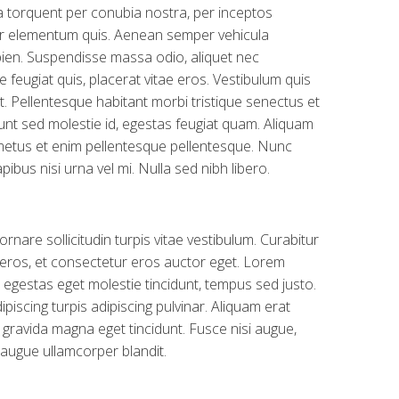
ra torquent per conubia nostra, per inceptos
or elementum quis. Aenean semper vehicula
pien. Suspendisse massa odio, aliquet nec
 feugiat quis, placerat vitae eros. Vestibulum quis
st. Pellentesque habitant morbi tristique senectus et
unt sed molestie id, egestas feugiat quam. Aliquam
metus et enim pellentesque pellentesque. Nunc
pibus nisi urna vel mi. Nulla sed nibh libero.
rnare sollicitudin turpis vitae vestibulum. Curabitur
 eros, et consectetur eros auctor eget. Lorem
i, egestas eget molestie tincidunt, tempus sed justo.
ipiscing turpis adipiscing pulvinar. Aliquam erat
gravida magna eget tincidunt. Fusce nisi augue,
 augue ullamcorper blandit.