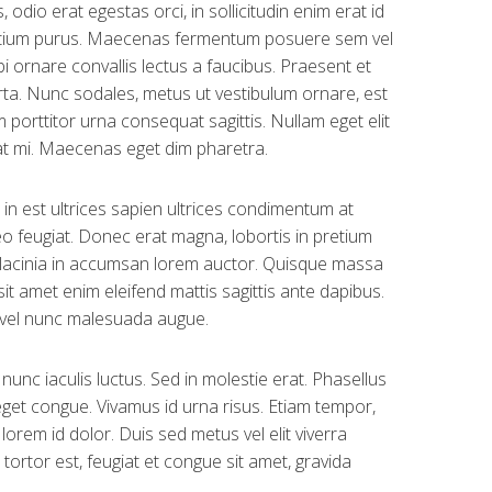
odio erat egestas orci, in sollicitudin enim erat id
u pretium purus. Maecenas fermentum posuere sem vel
i ornare convallis lectus a faucibus. Praesent et
porta. Nunc sodales, metus ut vestibulum ornare, est
 porttitor urna consequat sagittis. Nullam eget elit
 at mi. Maecenas eget dim pharetra.
er in est ultrices sapien ultrices condimentum at
o feugiat. Donec erat magna, lobortis in pretium
s lacinia in accumsan lorem auctor. Quisque massa
t sit amet enim eleifend mattis sagittis ante dapibus.
c vel nunc malesuada augue.
e nunc iaculis luctus. Sed in molestie erat. Phasellus
eget congue. Vivamus id urna risus. Etiam tempor,
lorem id dolor. Duis sed metus vel elit viverra
ortor est, feugiat et congue sit amet, gravida