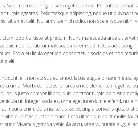
us. Sed imperdiet fringilla sem eget euismod. Pellentesque habi
ac turpis egestas. Pellentesque adipiscing, neque ut pulvinar t
 nisl sit amet velit. Nullam vitae nibh odio, non scelerisque nibh. 
dictum lobortis justo at pretium. Nunc malesuada ante sit amet 
at euismod. Curabitur malesuada lorem sed metus adipiscing 
tum. Proin eu ligula eget leo consectetur sodales et non mauri
ing elit.
incidunt, elit non cursus euismod, lacus augue ornare metus, eg
etra urna. Morbi dui lectus, pharetra nec elementum eget, vulput
la, lacus justo semper libero, quis porttitor turpis odio sit ame
 vehicula ut. Integer sodales, urna eget interdum eleifend, nulla n
at mauris enim. Duis nisi tellus, adipiscing a convallis quis, trist
ut nibh quis felis auctor ornare. Cras ultricies, nibh at mollis fau
et nunc. Vivamus gravida vehicula arcu, vitae vulputate augue lac