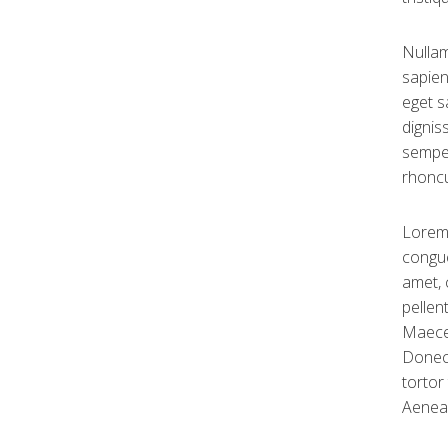
Nullam
sapien
eget s
dignis
semper
rhoncu
Lorem 
congue
amet, 
pellen
Maecen
Donec 
tortor
Aenean