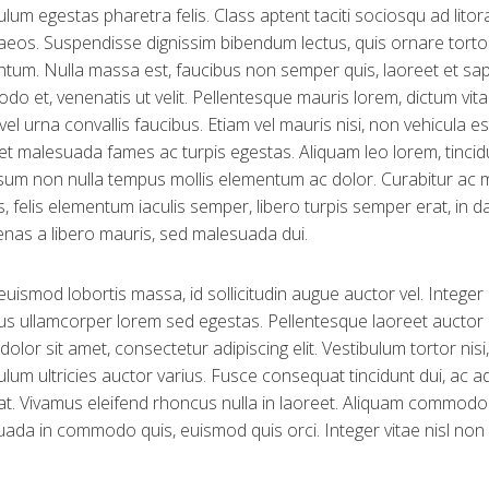
ulum egestas pharetra felis. Class aptent taciti sociosqu ad lito
eos. Suspendisse dignissim bibendum lectus, quis ornare tort
tum. Nulla massa est, faucibus non semper quis, laoreet et sa
o et, venenatis ut velit. Pellentesque mauris lorem, dictum vitae
vel urna convallis faucibus. Etiam vel mauris nisi, non vehicula e
et malesuada fames ac turpis egestas. Aliquam leo lorem, tincid
sum non nulla tempus mollis elementum ac dolor. Curabitur ac 
es, felis elementum iaculis semper, libero turpis semper erat, in da
as a libero mauris, sed malesuada dui.
uismod lobortis massa, id sollicitudin augue auctor vel. Integer o
us ullamcorper lorem sed egestas. Pellentesque laoreet auctor
dolor sit amet, consectetur adipiscing elit. Vestibulum tortor nis
ulum ultricies auctor varius. Fusce consequat tincidunt dui, ac ad
at. Vivamus eleifend rhoncus nulla in laoreet. Aliquam commodo 
ada in commodo quis, euismod quis orci. Integer vitae nisl non