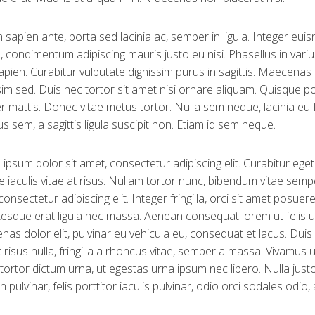
 sapien ante, porta sed lacinia ac, semper in ligula. Integer euis
, condimentum adipiscing mauris justo eu nisi. Phasellus in var
apien. Curabitur vulputate dignissim purus in sagittis. Maecenas d
sim sed. Duis nec tortor sit amet nisi ornare aliquam. Quisque p
 mattis. Donec vitae metus tortor. Nulla sem neque, lacinia eu
s sem, a sagittis ligula suscipit non. Etiam id sem neque.
ipsum dolor sit amet, consectetur adipiscing elit. Curabitur eget le
 iaculis vitae at risus. Nullam tortor nunc, bibendum vitae semp
consectetur adipiscing elit. Integer fringilla, orci sit amet posue
tesque erat ligula nec massa. Aenean consequat lorem ut felis u
as dolor elit, pulvinar eu vehicula eu, consequat et lacus. Duis 
risus nulla, fringilla a rhoncus vitae, semper a massa. Vivamus 
 tortor dictum urna, ut egestas urna ipsum nec libero. Nulla just
 pulvinar, felis porttitor iaculis pulvinar, odio orci sodales odio, 