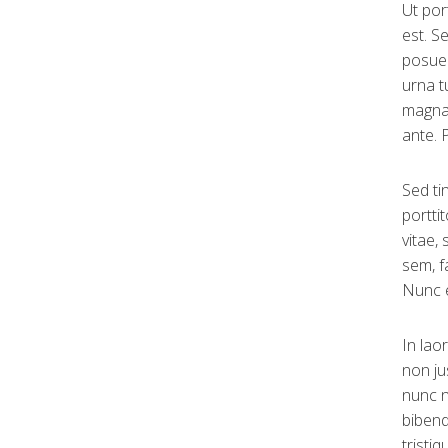
Ut por
est. S
posuer
urna t
magna 
ante. 
Sed ti
portti
vitae,
sem, f
Nunc e
In lao
non ju
nunc n
bibend
tristi