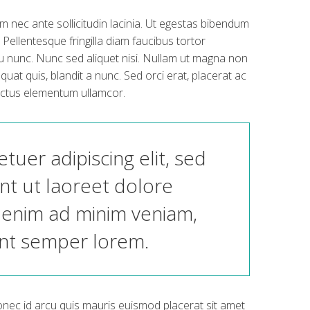
 nec ante sollicitudin lacinia. Ut egestas bibendum
 Pellentesque fringilla diam faucibus tortor
eu nunc. Nunc sed aliquet nisi. Nullam ut magna non
uat quis, blandit a nunc. Sed orci erat, placerat ac
 lectus elementum ullamcor.
uer adipiscing elit, sed
t ut laoreet dolore
i enim ad minim veniam,
unt semper lorem.
onec id arcu quis mauris euismod placerat sit amet