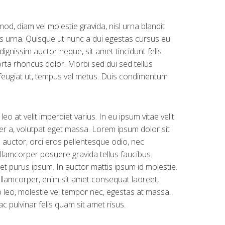
mod, diam vel molestie gravida, nisl urna blandit
ius urna. Quisque ut nunc a dui egestas cursus eu
ignissim auctor neque, sit amet tincidunt felis
orta rhoncus dolor. Morbi sed dui sed tellus
 feugiat ut, tempus vel metus. Duis condimentum
o at velit imperdiet varius. In eu ipsum vitae velit
er a, volutpat eget massa. Lorem ipsum dolor sit
re auctor, orci eros pellentesque odio, nec
llamcorper posuere gravida tellus faucibus.
et purus ipsum. In auctor mattis ipsum id molestie.
ullamcorper, enim sit amet consequat laoreet,
o leo, molestie vel tempor nec, egestas at massa.
ac pulvinar felis quam sit amet risus.