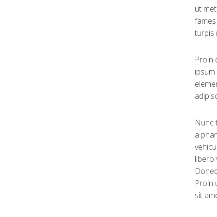
ut met
fames 
turpis
Proin 
ipsum 
elemen
adipisc
Nunc t
a phar
vehicu
libero
Donec 
Proin 
sit am