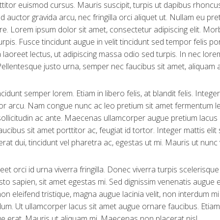
ttitor euismod cursus. Mauris suscipit, turpis ut dapibus rhoncus, 
ed auctor gravida arcu, nec fringilla orci aliquet ut. Nullam e
e. Lorem ipsum dolor sit amet, consectetur adipiscing elit. Morb
urpis. Fusce tincidunt augue in velit tincidunt sed tempor felis 
laoreet lectus, ut adipiscing massa odio sed turpis. In nec lorem
Pellentesque justo urna, semper nec faucibus sit amet, aliquam
ncidunt semper lorem. Etiam in libero felis, at blandit felis. Integ
tor arcu. Nam congue nunc ac leo pretium sit amet fermentum le
 sollicitudin ac ante. Maecenas ullamcorper augue pretium lacu
aucibus sit amet porttitor ac, feugiat id tortor. Integer mattis eli
rat dui, tincidunt vel pharetra ac, egestas ut mi. Mauris ut nun
reet orci id urna viverra fringilla. Donec viverra turpis scelerisqu
sto sapien, sit amet egestas mi. Sed dignissim venenatis augue 
on eleifend tristique, magna augue lacinia velit, non interdum mi 
um. Ut ullamcorper lacus sit amet augue ornare faucibus. Etiam t
que erat. Mauris ut aliquam mi. Maecenas non placerat nisl.