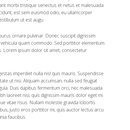
tant morbi tristique senectus et netus et malesuada
incidunt, est sem euismod odio, eu ullamcorper
Vestibulum ut est augu.
purus ornare pulvinar. Donec suscipit dignissim
in vehicula quam commodo. Sed porttitor elementum
s. Lorem ipsum dolor sit amet, consectetur
estas imperdiet nulla nisl quis mauris. Suspendisse
ate ut nisi. Aliquam accumsan, nulla sed feugiat
t ligula. Duis dapibus fermentum orci, nec malesuada
ibh laoreet nisl, quis dignissim mauris dolor eget mi.
ique vitae risus. Nullam molestie gravida lobortis.
cibus, justo eros porttitor mi, quis auctor lectus arcu
inia faucibus.