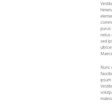
Vestib
himena
elemen
commod
purus 
netus 
sed ip
ultric
Maecen
Nunc e
faucib
ipsum 
Vestib
volutp
malesu