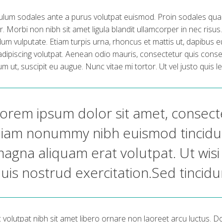
ulum sodales ante a purus volutpat euismod. Proin sodales quam
. Morbi non nibh sit amet ligula blandit ullamcorper in nec risus.
um vulputate. Etiam turpis urna, rhoncus et mattis ut, dapibus 
adipiscing volutpat. Aenean odio mauris, consectetur quis conseq
um ut, suscipit eu augue. Nunc vitae mi tortor. Ut vel justo quis
orem ipsum dolor sit amet, consectet
iam nonummy nibh euismod tincidun
agna aliquam erat volutpat. Ut wis
uis nostrud exercitation.Sed tincid
volutpat nibh sit amet libero ornare non laoreet arcu luctus. D