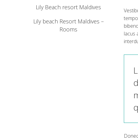
Lily Beach resort Maldives
Vestib
tempor
Lily beach Resort Maldives –
bibend
Rooms
lacus 
interd
L
d
m
q
Donec 